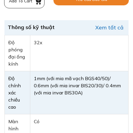
Add To Cart
Thông số kỹ thuật
Xem tất cả
Độ
32x
phóng
đại ống
kính
Độ
1mm (với mia mã vạch BGS40/50)/
chính
0.6mm (với mia invar BIS20/30)/ 0.4mm
xác
(với mia invar BIS30A)
chiều
cao
Màn
Có
hình