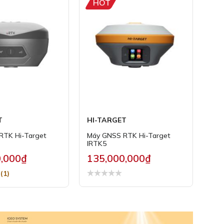
HOT
T
HI-TARGET
RTK Hi-Target
Máy GNSS RTK Hi-Target
IRTK5
0,000₫
135,000,000₫
(1)