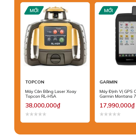
MỚI
MỚI
TOPCON
GARMIN
Máy Cân Bằng Laser Xoay
Máy Định Vị GPS 
Topcon RL-H5A
Garmin Montana 
38,000,000₫
17,990,000₫