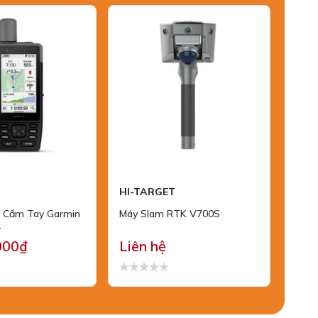
HI-TARGET
SOK
ị Cầm Tay Garmin
Máy Slam RTK V700S
Máy 
1
000₫
Liên hệ
22,