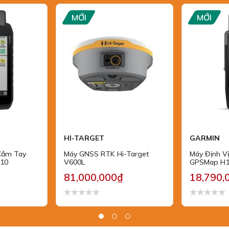
MỚI
MỚI
HI-TARGET
GARMIN
Cầm Tay
Máy GNSS RTK Hi-Target
Máy Định V
710
V600L
GPSMap H
81,000,000₫
18,790,