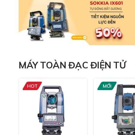
MÁY TOÀN ĐẠC ĐIỆN TỬ
HOT
MỚI