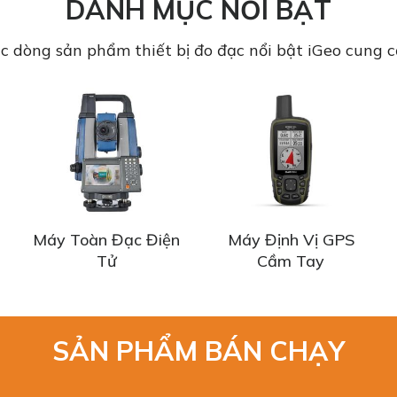
DANH MỤC NỔI BẬT
c dòng sản phẩm thiết bị đo đạc nổi bật iGeo cung c
Máy Toàn Đạc Điện
Máy Định Vị GPS
Tử
Cầm Tay
SẢN PHẨM BÁN CHẠY