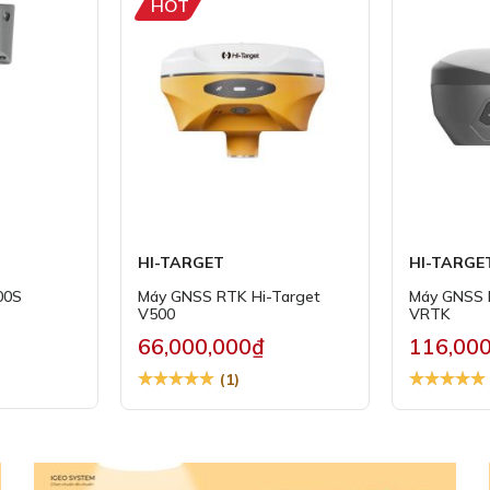
HOT
HI-TARGET
HI-TARGE
00S
Máy GNSS RTK Hi-Target
Máy GNSS 
V500
VRTK
66,000,000₫
116,00
(1)