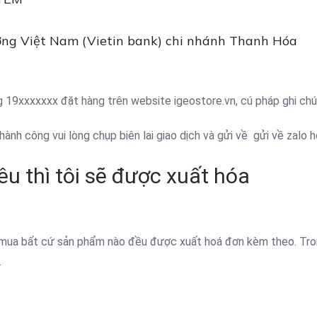
ng Việt Nam (Vietin bank) chi nhánh Thanh Hóa
g 19xxxxxxx đặt hàng trên website igeostore.vn, cú pháp ghi ch
 thành công vui lòng chụp biên lai giao dịch và gửi về gửi về za
iêu thì tôi sẽ được xuất hóa
 mua bất cứ sản phẩm nào đều được xuất hoá đơn kèm theo. Tron
.