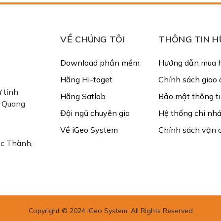
VỀ CHÚNG TÔI
THÔNG TIN H
Download phần mềm
Hướng dẫn mua 
Hãng Hi-taget
Chính sách giao 
 tỉnh
Hãng Satlab
Bảo mật thông t
ị Quang
Đội ngũ chuyên gia
Hệ thống chi nh
Về iGeo System
Chính sách vận 
ạc Thành,
Copyright © 2024 iGeo System. All Rights Reserved