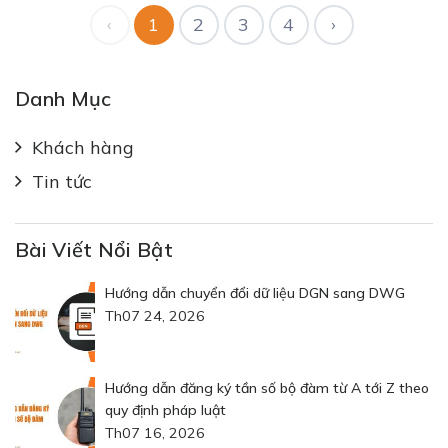
‹
1
2
3
4
›
Danh Mục
Khách hàng
Tin tức
Bài Viết Nổi Bật
Hướng dẫn chuyển đổi dữ liệu DGN sang DWG
Th07 24, 2026
Hướng dẫn đăng ký tần số bộ đàm từ A tới Z theo
quy định pháp luật
Th07 16, 2026