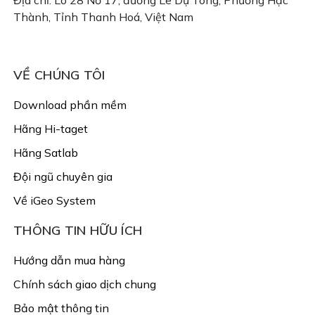
Địa chỉ: Lô 28 Nơ 17, đường Lê Dụ Tông, Phường Hạc
Thành, Tỉnh Thanh Hoá, Việt Nam
Email: congtyigeo@gmail.com
VỀ CHÚNG TÔI
Download phần mềm
Hãng Hi-taget
Hãng Satlab
Đội ngũ chuyên gia
Về iGeo System
THÔNG TIN HỮU ÍCH
Hướng dẫn mua hàng
Chính sách giao dịch chung
Bảo mật thông tin