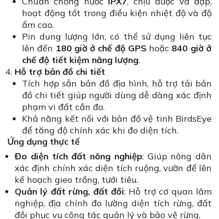
Chuẩn chống nước
IPX7
, chịu được va đập,
hoạt động tốt trong điều kiện nhiệt độ và độ
ẩm cao.
Pin dung lượng lớn, có thể sử dụng liên tục
lên đến
180 giờ ở chế độ GPS
hoặc
840 giờ ở
chế độ tiết kiệm năng lượng
.
Hỗ trợ bản đồ chi tiết
Tích hợp sẵn bản đồ địa hình, hỗ trợ tải bản
đồ chi tiết giúp người dùng dễ dàng xác định
phạm vi đất cần đo.
Khả năng kết nối với bản đồ vệ tinh BirdsEye
để tăng độ chính xác khi đo diện tích.
Ứng dụng thực tế
Đo diện tích đất nông nghiệp
: Giúp nông dân
xác định chính xác diện tích ruộng, vườn để lên
kế hoạch gieo trồng, tưới tiêu.
Quản lý đất rừng, đất đồi
: Hỗ trợ cơ quan lâm
nghiệp, địa chính đo lường diện tích rừng, đất
đồi phục vụ công tác quản lý và bảo vệ rừng.