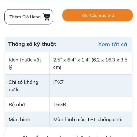
Yêu Cầu Báo Giá
Thêm Giỏ Hàng
Thông số kỹ thuật
Xem tất cả
Kích thước vật
2.5” x 6.4” x 1.4” (6.2 x 16.3 x 3.5
lý
cm)
Chỉ số kháng
IPX7
nước
Bộ nhớ
16GB
Màn hình
Màn hình màu TFT chống chói