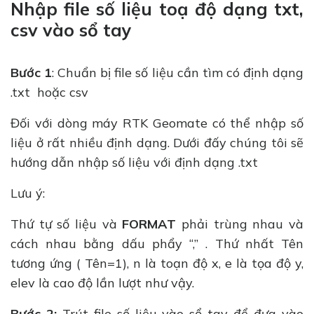
Nhập file số liệu toạ độ dạng txt,
csv vào sổ tay
Bước 1
: Chuẩn bị file số liệu cần tìm có định dạng
.txt hoặc csv
Đối với dòng máy RTK Geomate có thể nhập số
liệu ở rất nhiều định dạng. Dưới đấy chúng tôi sẽ
hướng dẫn nhập số liệu với định dạng .txt
Lưu ý:
Thứ tự số liệu và
FORMAT
phải trùng nhau và
cách nhau bằng dấu phẩy “,” . Thứ nhất Tên
tương ứng ( Tên=1), n là toạn độ x, e là tọa độ y,
elev là cao độ lần lượt như vậy.
Bước 2:
Trút file số liệu vào sổ tay để đưa vào