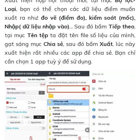
Xuất hiện hộp hội thoại mới, tại mục
Bộ lọc-
Loại
, bạn có thể chọn các dữ liệu điểm muốn
xuất ra như:
đo vẽ (điểm đo), kiểm soát (mốc),
Nhập( dữ liệu nhập vào)
… Sau đó bấm
Tiếp theo
,
tại mục
Tên tệp
ta đặt tên file số liệu của mình,
gạt sáng mục
Chia sẻ
, sau đó bấm
Xuất
, lúc này
xuất hiện rất nhiều các app để chia sẻ. Bạn chỉ
cần chọn 1 app tuỳ ý để sử dụng.