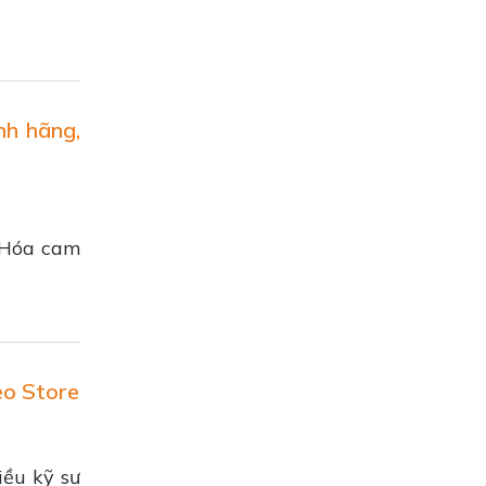
nh hãng,
h Hóa cam
eo Store
ều kỹ sư