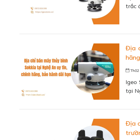
trắc 
Địa 
hãng
Th02 
Igeo 
tại N
Địa 
trườ