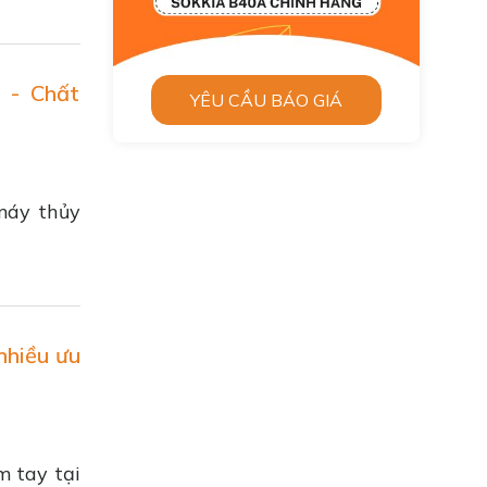
 - Chất
YÊU CẦU BÁO GIÁ
máy thủy
nhiều ưu
m tay tại