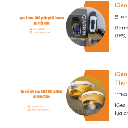
iGeo
Th02 
Garmi
GPS, 
iGeo
Tha
Th02 
iGeo 
lựa c