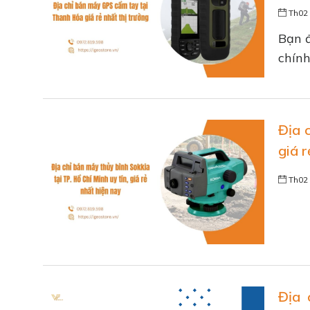
Th02 
Bạn đ
chính
Địa 
giá r
Th02 
Địa 