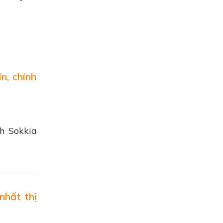
n, chính
nh Sokkia
nhất thị