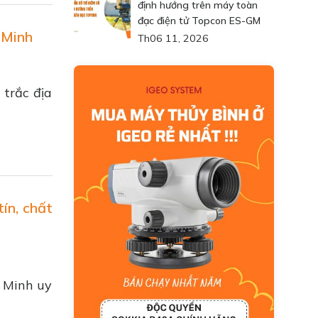
định hướng trên máy toàn
đạc điện tử Topcon ES-GM
 Minh
Th06 11, 2026
 trắc địa
ín, chất
í Minh uy