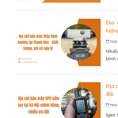
Địa 
lượng
Th02 
Nhiề
bình 
Địa 
đãi
Th02 
Igeo 