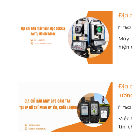
Địa 
Th02 
Máy t
hiện 
Địa 
lượn
Th02 
Việc 
tín, 