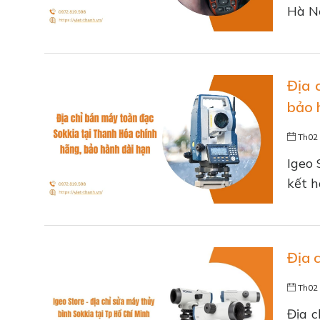
Hà Nộ
Địa 
bảo 
Th02 
Igeo 
kết h
Địa 
Th02 
Địa 