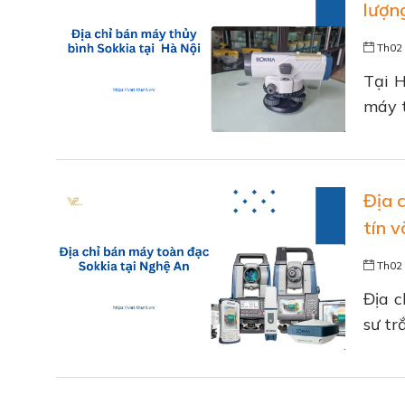
lượn
Th02 
Tại H
máy t
Địa 
tín 
Th02 
Địa c
sư tr