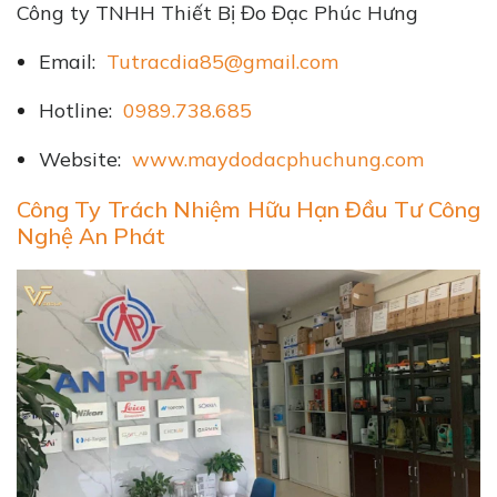
Công ty TNHH Thiết Bị Đo Đạc Phúc Hưng
Email:
Tutracdia85@gmail.com
Hotline:
0989.738.685
Website:
www.maydodacphuchung.com
Công Ty Trách Nhiệm Hữu Hạn Đầu Tư Công
Nghệ An Phát