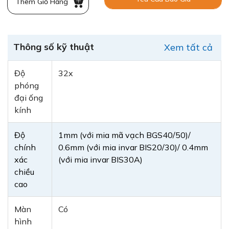
Thêm Giỏ Hàng
Thông số kỹ thuật
Xem tất cả
Độ
32x
phóng
đại ống
kính
Độ
1mm (với mia mã vạch BGS40/50)/
chính
0.6mm (với mia invar BIS20/30)/ 0.4mm
xác
(với mia invar BIS30A)
chiều
cao
Màn
Có
hình