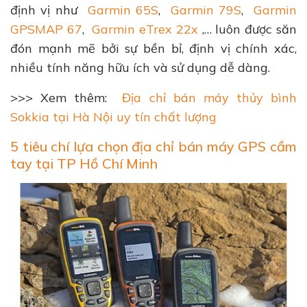
định vị như
Garmin 65S
,
Garmin 79S
,
Garmin
GPSMAP 67
,
Garmin eTrex 22x
,… luôn được săn
đón mạnh mẽ bởi sự bền bỉ, định vị chính xác,
nhiều tính năng hữu ích và sử dụng dễ dàng.
>>> Xem thêm:
Địa chỉ bán máy thủy bình
Sokkia tại Hà Nội uy tín chất lượng
5 tiêu chí lựa chọn địa chỉ bán máy GPS cầm
tay tại TP Hồ Chí Minh