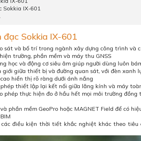
kia IX-601
c Sokkia IX-601
1
n đạc Sokkia IX-601
 sát và bố trí trong ngành xây dựng công trình và c
ển hiện trường, phần mềm và máy thu GNSS
ng học và động cơ siêu âm giúp người dùng luôn bám
iới giữa thiết bị và đường quan sát, với đèn xanh lụ
cao hiển thị rõ ràng dưới ánh nắng
phép thiết lập lại kết nối giữa lăng kính và máy to
ho phép thực hiện đo ở hầu hết mọi môi trường đồng
 và phần mềm GeoPro hoặc MAGNET Field để có hiệu
 BIM
các điều kiện thời tiết khắc nghiệt khác theo tiêu