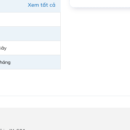
Xem tất cả
iây
tháng