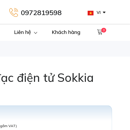
0972819598
VI
0
Liên hệ
Khách hàng
ạc điện tử Sokkia
 gồm VAT)