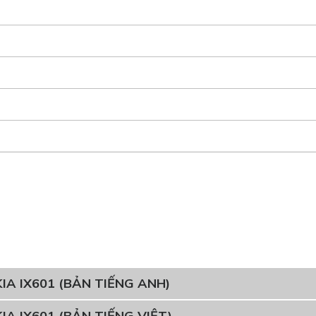
IA IX601 (BẢN TIẾNG ANH)
IA IX601 (BẢN TIẾNG VIỆT)