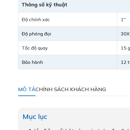
Thông số kỹ thuật
Độ chính xác
1''
Độ phóng đại
30X
Tốc độ quay
15 g
Bảo hành
12 
MÔ TẢ
CHÍNH SÁCH KHÁCH HÀNG
Mục lục