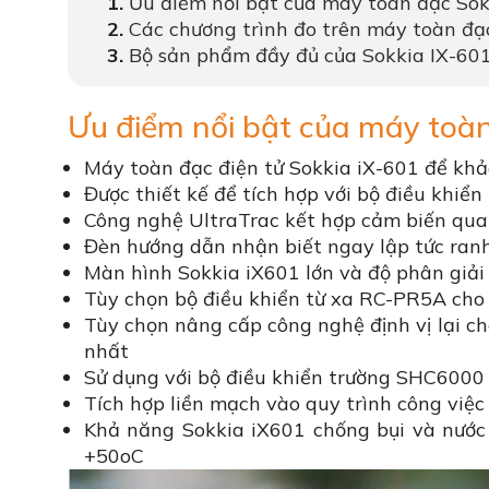
Ưu điểm nổi bật của máy toàn đạc Sok
Các chương trình đo trên máy toàn đạ
Bộ sản phẩm đầy đủ của Sokkia IX-60
Ưu điểm nổi bật của máy toà
Máy toàn đạc điện tử Sokkia iX-601 để khảo
Được thiết kế để tích hợp với bộ điều khi
Công nghệ UltraTrac kết hợp cảm biến qua
Đèn hướng dẫn nhận biết ngay lập tức ranh g
Màn hình Sokkia iX601 lớn và độ phân giải 
Tùy chọn bộ điều khiển từ xa RC-PR5A cho 
Tùy chọn nâng cấp công nghệ định vị lại c
nhất
Sử dụng với bộ điều khiển trường SHC6000
Tích hợp liền mạch vào quy trình công việc
Khả năng Sokkia iX601 chống bụi và nước 
+50oC