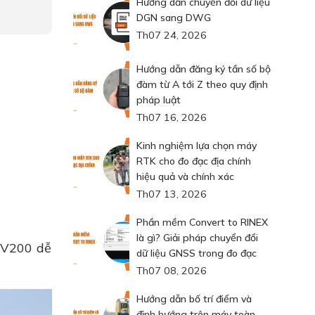
Hướng dẫn chuyển đổi dữ liệu
DGN sang DWG
Th07 24, 2026
Hướng dẫn đăng ký tần số bộ
đàm từ A tới Z theo quy định
pháp luật
Th07 16, 2026
Kinh nghiệm lựa chọn máy
RTK cho đo đạc địa chính
hiệu quả và chính xác
Th07 13, 2026
Phần mềm Convert to RINEX
là gì? Giải pháp chuyển đổi
t V200 dễ
dữ liệu GNSS trong đo đạc
Th07 08, 2026
Hướng dẫn bố trí điểm và
định hướng trên máy toàn