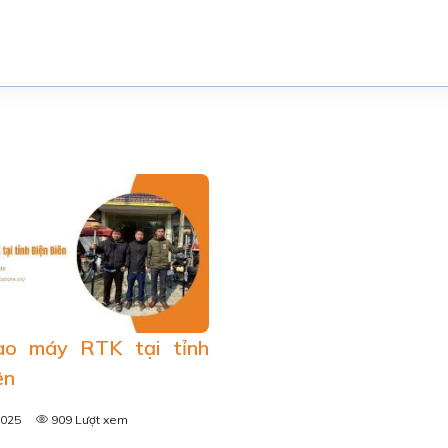
ao máy RTK tại tỉnh
ên
2025
909 Lượt xem