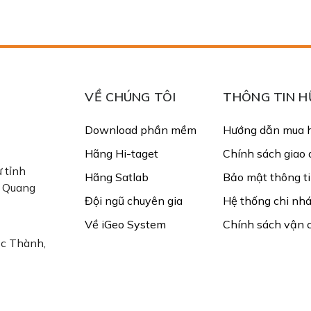
VỀ CHÚNG TÔI
THÔNG TIN H
Download phần mềm
Hướng dẫn mua 
Hãng Hi-taget
Chính sách giao 
 tỉnh
Hãng Satlab
Bảo mật thông t
ị Quang
Đội ngũ chuyên gia
Hệ thống chi nh
Về iGeo System
Chính sách vận 
ạc Thành,