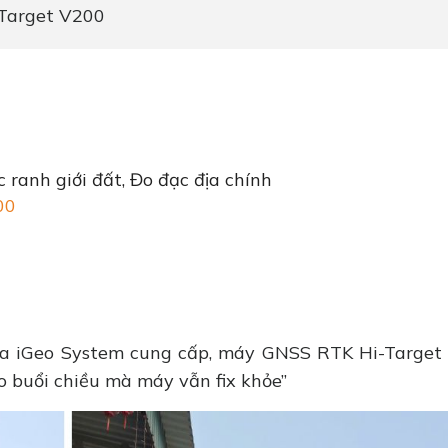
Target V200
 ranh giới đất, Đo đạc địa chính
00
 của iGeo System cung cấp, máy GNSS RTK Hi-Targe
ào buổi chiều mà máy vẫn fix khỏe”