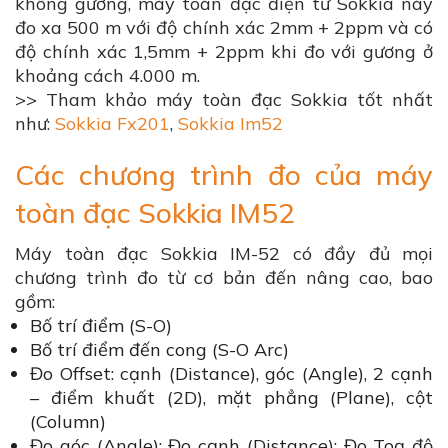
không gương, máy toàn đạc điện tử Sokkia này
đo xa 500 m với độ chính xác 2mm + 2ppm và có
độ chính xác 1,5mm + 2ppm khi đo với gương ở
khoảng cách 4.000 m.
>> Tham khảo máy toàn đạc Sokkia tốt nhất
như:
Sokkia Fx201
,
Sokkia Im52
Các chương trình đo của máy
toàn đạc Sokkia IM52
Máy toàn đạc Sokkia IM-52 có đầy đủ mọi
chương trình đo từ cơ bản đến nâng cao, bao
gồm:
Bố trí điểm (S-O)
Bố trí điểm đến cong (S-O Arc)
Đo Offset: cạnh (Distance), góc (Angle), 2 cạnh
– điểm khuất (2D), mặt phẳng (Plane), cột
(Column)
Đo góc (Angle); Đo cạnh (Distance); Đo Toạ độ